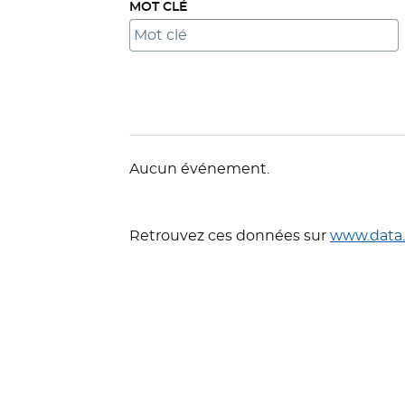
MOT CLÉ
Liste
Aucun événement.
Retrouvez ces données sur
www.data.l