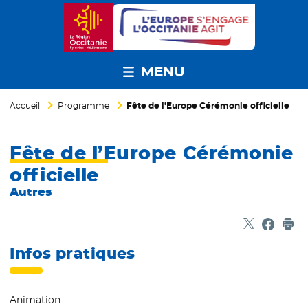
MENU
Accueil
Programme
Fête de l’Europe Cérémonie officielle
Fête de l’Europe Cérémonie
officielle
Autres
Partager sur
- Nouvelle f
Partage
- Nouvel
Imp
Infos pratiques
Animation